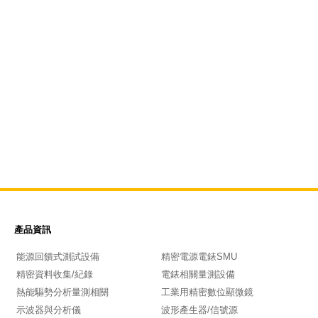
產品資訊
能源回饋式測試設備
精密電源電錶SMU
精密資料收集/紀錄
電錶相關量測設備
熱能驅勢分析量測相關
工業用精密數位顯微鏡
示波器與分析儀
波形產生器/信號源