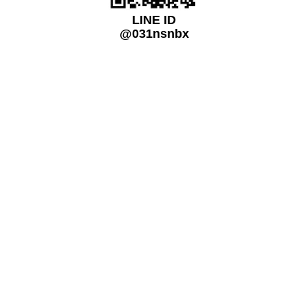
LINE ID
@031nsnbx
關注我們
免付費電話
0800-720-899
研發、開發客制化的工業用精密數位顯微鏡、量測儀器或測試系統及各大
儀器品牌代理銷售,電源供應器/電子負載/示波器..等,原廠級的專業技術服
務,以人為本、用心服務、創造價值.
營運總部：709410台南市安南區工業二路31號,研三館R3-303
(台南科技工業區-經濟部南台灣創新園區)