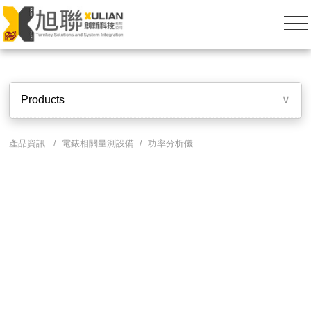
Products
∨
產品資訊 /
電錶相關量測設備
/ 功率分析儀