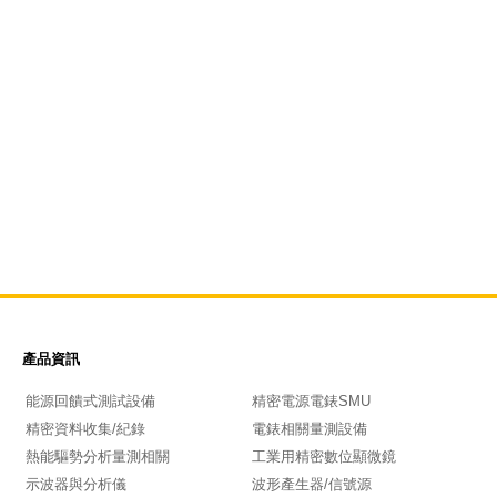
產品資訊
能源回饋式測試設備
精密電源電錶SMU
精密資料收集/紀錄
電錶相關量測設備
熱能驅勢分析量測相關
工業用精密數位顯微鏡
示波器與分析儀
波形產生器/信號源