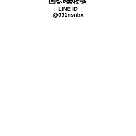
LINE ID
@031nsnbx
關注我們
免付費電話
0800-720-899
研發、開發客制化的工業用精密數位顯微鏡、量測儀器或測試系統及各大
儀器品牌代理銷售,電源供應器/電子負載/示波器..等,原廠級的專業技術服
務,以人為本、用心服務、創造價值.
營運總部：709410台南市安南區工業二路31號,研三館R3-303
(台南科技工業區-經濟部南台灣創新園區)