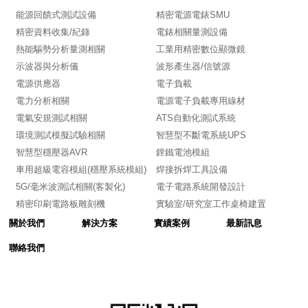
能源回饋式測試設備
精密電源電錶SMU
精密資料收集/紀錄
電錶相關量測設備
熱能驅勢分析量測相關
工業用精密數位顯微鏡
示波器與分析儀
波形產生器/信號源
電源供應器
電子負載
電力分析相關
電源電子負載專用線材
電氣安規測試相關
ATS自動化測試系統
環境測試模擬試驗相關
智慧型不斷電系統UPS
智慧型穩壓器AVR
鋰鐵電池模組
車用超級電容模組(穩壓系統模組)
焊接拆焊工具設備
5G/毫米波測試相關(客製化)
電子電路系統開發設計
精密印刷電路板雕刻機
實驗室/研究室工作桌椅建置
關於我們
解決方案
實績案例
最新訊息
聯絡我們