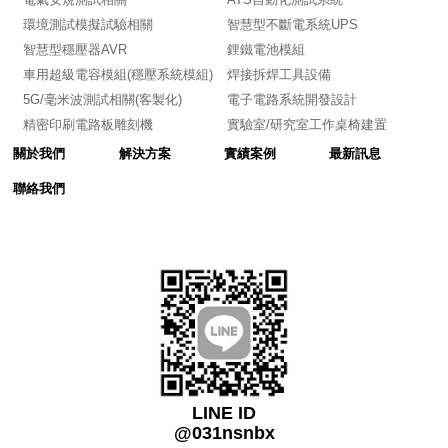
環境測試模擬試驗相關
智慧型不斷電系統UPS
智慧型穩壓器AVR
鋰鐵電池模組
車用超級電容模組(穩壓系統模組)
焊接拆焊工具設備
5G/毫米波測試相關(客製化)
電子電路系統開發設計
精密印刷電路板雕刻機
實驗室/研究室工作桌椅建置
關於我們
解決方案
實績案例
最新訊息
聯絡我們
LINE ID
@031nsnbx