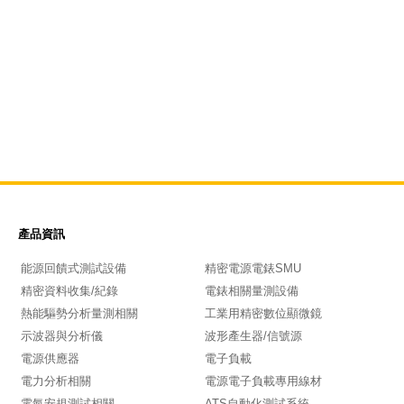
產品資訊
能源回饋式測試設備
精密電源電錶SMU
精密資料收集/紀錄
電錶相關量測設備
熱能驅勢分析量測相關
工業用精密數位顯微鏡
示波器與分析儀
波形產生器/信號源
電源供應器
電子負載
電力分析相關
電源電子負載專用線材
電氣安規測試相關
ATS自動化測試系統