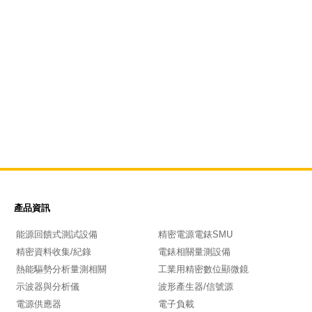
產品資訊
能源回饋式測試設備
精密電源電錶SMU
精密資料收集/紀錄
電錶相關量測設備
熱能驅勢分析量測相關
工業用精密數位顯微鏡
示波器與分析儀
波形產生器/信號源
電源供應器
電子負載