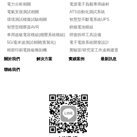
電力分析相關
電源電子負載專用線材
電氣安規測試相關
ATS自動化測試系統
環境測試模擬試驗相關
智慧型不斷電系統UPS
智慧型穩壓器AVR
鋰鐵電池模組
車用超級電容模組(穩壓系統模組)
焊接拆焊工具設備
5G/毫米波測試相關(客製化)
電子電路系統開發設計
精密印刷電路板雕刻機
實驗室/研究室工作桌椅建置
關於我們
解決方案
實績案例
最新訊息
聯絡我們