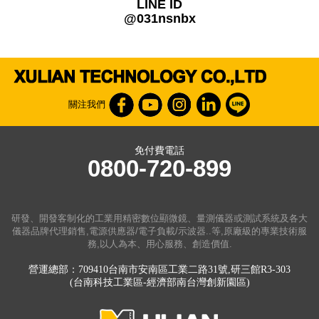
LINE ID
@031nsnbx
關注我們
免付費電話
0800-720-899
研發、開發客制化的工業用精密數位顯微鏡、量測儀器或測試系統及各大
儀器品牌代理銷售,電源供應器/電子負載/示波器..等,原廠級的專業技術服
務,以人為本、用心服務、創造價值.
營運總部：709410台南市安南區工業二路31號,研三館R3-303
(台南科技工業區-經濟部南台灣創新園區)