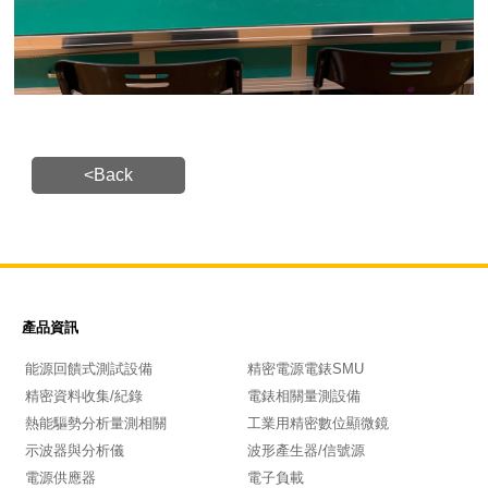
<Back
產品資訊
能源回饋式測試設備
精密電源電錶SMU
精密資料收集/紀錄
電錶相關量測設備
熱能驅勢分析量測相關
工業用精密數位顯微鏡
示波器與分析儀
波形產生器/信號源
電源供應器
電子負載