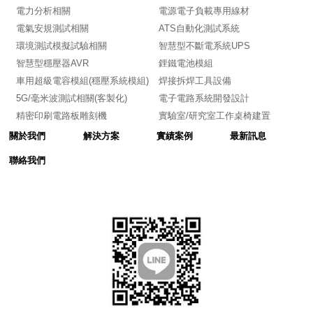
電力分析相關
電源電子負載專用線材
電氣安規測試相關
ATS自動化測試系統
環境測試模擬試驗相關
智慧型不斷電系統UPS
智慧型穩壓器AVR
鋰鐵電池模組
車用超級電容模組(穩壓系統模組)
焊接拆焊工具設備
5G/毫米波測試相關(客製化)
電子電路系統開發設計
精密印刷電路板雕刻機
實驗室/研究室工作桌椅建置
關於我們
解決方案
實績案例
最新訊息
聯絡我們