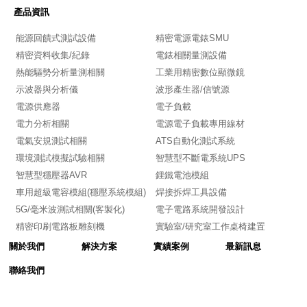
產品資訊
能源回饋式測試設備
精密電源電錶SMU
精密資料收集/紀錄
電錶相關量測設備
熱能驅勢分析量測相關
工業用精密數位顯微鏡
示波器與分析儀
波形產生器/信號源
電源供應器
電子負載
電力分析相關
電源電子負載專用線材
電氣安規測試相關
ATS自動化測試系統
環境測試模擬試驗相關
智慧型不斷電系統UPS
智慧型穩壓器AVR
鋰鐵電池模組
車用超級電容模組(穩壓系統模組)
焊接拆焊工具設備
5G/毫米波測試相關(客製化)
電子電路系統開發設計
精密印刷電路板雕刻機
實驗室/研究室工作桌椅建置
關於我們
解決方案
實績案例
最新訊息
聯絡我們