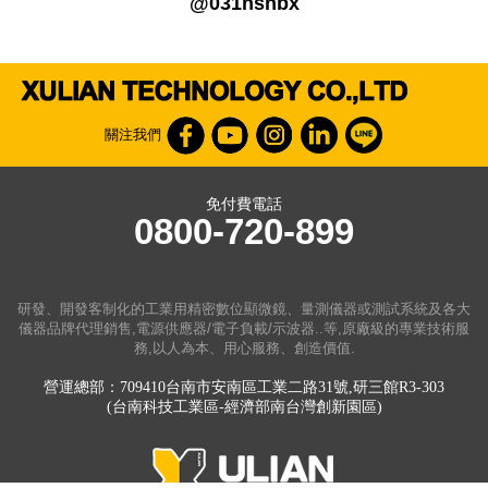
@031nsnbx
關注我們
免付費電話
0800-720-899
研發、開發客制化的工業用精密數位顯微鏡、量測儀器或測試系統及各大
儀器品牌代理銷售,電源供應器/電子負載/示波器..等,原廠級的專業技術服
務,以人為本、用心服務、創造價值.
營運總部：709410台南市安南區工業二路31號,研三館R3-303
(台南科技工業區-經濟部南台灣創新園區)