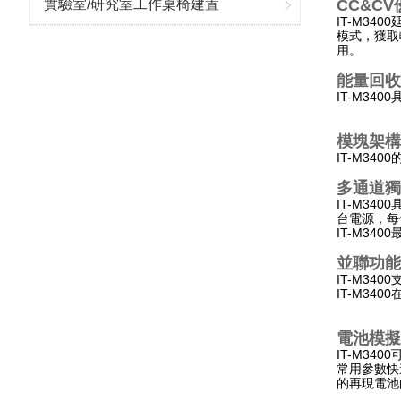
CC&C
實驗室/研究室工作桌椅建置
IT-M3
模式，獲取
用。
能量回收
IT-M3
模塊架構
IT-M3
多通道獨
IT-M3
台電源，每
IT-M3
並聯功能
IT-M3
IT-M3
電池模擬
IT-M34
常用參數快
的再現電池