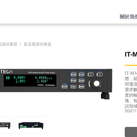
關於我
電源供應器
/
直流電源供應器
IT
IT-
體，
同電
需求
度的
塊、
試領
關鍵字