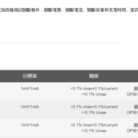
電池四種測試關斷條件：關斷電壓、關斷電流、關斷容量和充電時間。
當