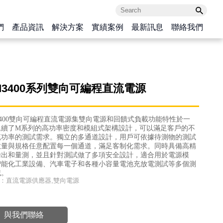
們
產品資訊
解決方案
實績案例
最新訊息
聯絡我們
-M3400系列雙向可編程直流電源
M3400雙向可編程直流電源集雙向電源和回饋式負載功能特性於一
延續了M系列的高功率密度和模組式架構設計，可以
滿足客戶的不
流功率的測試需求。
獨立的多通道設計，用戶可依據待測物的測試
數量與規格任意配置每一個通道，滿
足客制化需求。
同時具備高精
輸出和量測，並且針對測試做了多項安全設計，適合用於電源模
智能化工業設備、汽車電
子和各種小容量電池充放電測試等多個測
域。
：直流電源供應器,雙向電源
與我們聯絡