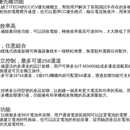
V優先權功能
400延續了ITECH的CC/CV優先權概念，幫助用戶解決了長期測試中存
較快的電壓爬升速度；也可以選擇CC優先模式，輸出電流無過沖，用來
效率高
400具備能量回收功能，可以回收電能，轉換效率最高可達90%，大大降
，任意組合
400的模塊式插接架構可將儀器像積木一樣輕松堆疊，無需額外選購任何配件
立控制，最多可達256通道
400具備靈活的多通道的設計架構，用戶可將多台IT-M3400組成多通道源
個通道可完全獨立操作。
400最多可達16*16通道，1個37U機櫃內就可配置64通道，透過並聯
400支持將多台同型號的産品並聯，以創建一個具有更大電流和功率的系統。
400在多機並聯運行後，仍能擁有和單機相差無幾的高速測量能力。
功能
00可以模擬多達99片電池串並聯。
用戶通過電源前面闆可以設置電池的電壓，
速建立電池特性曲線，也可以設定電池的初始容量，從而驗證産品在電池
的充放電特性。