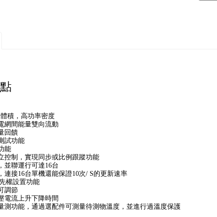
點
ni體積，高功率密度
電網間能量雙向流動
量回饋
測試功能
功能
立控制，實現同步或比例跟蹤功能
，並聯運行可達16台
連接16台單機還能保證10次/ S的更新速率
V優先權設置功能
可調節
壓電流上升下降時間
量測功能，通過選配件可測量待測物溫度，並進行過溫度保護