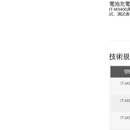
電池充電
IT-M3
試。
測試過
技術規