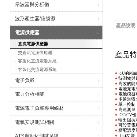
示波器與分析儀
波形產生器/信號源
產品說明
電源供應器
直流電源供應器
交直流電源供應器
産品特
客製化直流電源系統
客製化交流電源系統
♦
½U的Mi
♦
待測物與
電子負載
♦
高效的能
♦
電池充電
電力分析相關
♦
電池模擬
♦
多通道獨
♦
單一控制
電源電子負載專用線材
♦
高速測量，
♦
CC/C
♦
輸出阻抗
電氣安規測試相關
♦
可設置電
♦
標配溫度
♦
List功能
ATS自動化測試系統