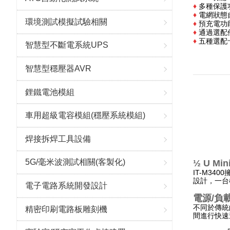
♦
多種保護功
♦
電網狀態
環境測試模擬試驗相關
♦
預充電功
♦
通過選配
♦
五種選配卡
智慧型不斷電系統UPS
智慧型穩壓器AVR
鋰鐵電池模組
車用超級電容模組(穩壓系統模組)
焊接拆焊工具設備
5G/毫米波測試相關(客製化)
½ U Mi
IT-M3
設計，一台
電子電路系統開發設計
電源/負
不同於傳統
精密印刷電路板雕刻機
間進行快速