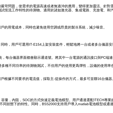
在的多種嚴苛問題，使需求的電源高速或者無過沖的應用，變得更加靈活。
針對
測試恆流工作特性的待測物。
適用於諸如激光器、集成電路、充放電、和
低了用戶的用電成本，同時也避免使用空調或昂貴的製冷系統，減少噪音。
。
同時，用戶可選用IT-E154上架安裝套件，輕鬆地將一台或者多台儀器
載系統，每台儀器界面都會顯示通道號。
將其中一台電源的通訊接口與PC端
功能可支持多種不同功率的待測物測試，不但用戶的使用更爲彈性，設備的使用
用戶根據不同要求的電流值，採取主-從操作的方式，最多可並聯16台儀器
容量，內阻，SOC的方式快速定義電池模型。
用戶通過選配ITECH專業
不同狀態下的特性。
同時，BSS2000支持用戶導入matlab電池模型