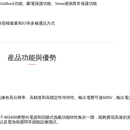
ldback功能、斷電保護功能、Sense感測異常保護功能
85、外部模擬量和IO等多種通訊方式
産品功能與優勢
同時也擁有高分辨率、高精度和高穩定性等特性。
輸出電壓可達600V，輸出電
IT-M3400將雙向電源和回饋式負載功能特性集於一體，能夠實現高速
以及電池保護闆等儲能設備測試。