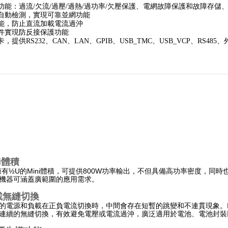
能：過流/欠流/過壓/過熱/過功率/欠壓保護、電網故障保護和故障存儲、fo
自動檢測，實現可靠並網功能
能，防止直流加載電流過沖
件實現防反接保護功能
，提供RS232、CAN、LAN、GPIB、USB_TMC、USB_VCP、RS4
ni體積
400擁有½U的Mini體積，可提供800W功率輸出，不但具備高功率密度，
機器可涵蓋廣範圍的應用需求。
載無縫切換
的電源和負載在正負電流切換時，中間會存在短暫的跳變和不連貫現象。
連續的無縫切換，有效避免電壓或電流過沖，廣泛適用於電池、電池封裝